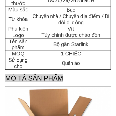
18/20/24/2625INCH
thước
Màu sắc
Bạc
Chuyển nhà / Chuyển địa điểm / Di
Từ khóa
dời di động
Phụ kiện
Vít
Logo
Tùy chỉnh được chào đón
Tên sản
Bộ gắn Starlink
phẩm
MOQ
1 CHIẾC
Sử dụng
Quần áo
cho
MÔ TẢ SẢN PHẨM