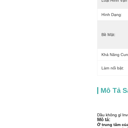
Loại Hình Vận
Hình Dạng:
Bề Mặt:
Khả Năng Cun
Làm nổi bật:
Mô Tả 
Dầu không gỉ Inv
Mô tả:
Ở trung tâm của