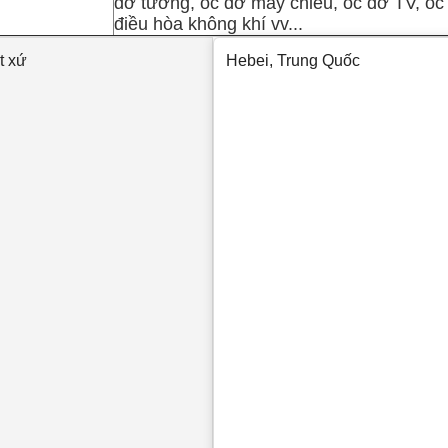
đỡ tường, ốc đỡ máy chiếu, ốc đỡ TV, ố
điều hòa không khí vv...
t xứ
Hebei, Trung Quốc