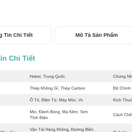
 Tin Chi Tiết
Mô Tả Sản Phẩm
n Chi Tiết
Hebei, Trung Quốc
Chứng Nh
Thép Không Gỉ, Thép Carbon
Độ Chính 
Ô Tô, Điện Tử, Máy Móc, Vv
Kích Thướ
Mịn, Đánh Bóng, Mạ Kẽm, Sơn 
Cách Chế 
Tĩnh Điện
Vận Tải Hàng Không, Đường Biển 