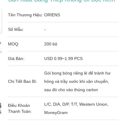
Tên Thương Hiệu:
ORIENS
Số Mẫu:
-
MOQ:
200 bộ
Giá Bán:
USD 0.99~1.99 PCS
Gói bong bóng riêng lẻ để tránh hư
Chi Tiết Bao Bì:
hỏng và trầy xước khi vận chuyển,
sau đó cho vào thùng carton
L/C, D/A, D/P, T/T, Western Union,
Điều Khoản
Thanh Toán:
MoneyGram