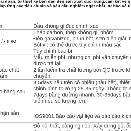
ai đoạn, từ thiết kế ban đầu đến sản xuất cuối cùng.cam kết về 
đáp ứng các tiêu chuẩn và yêu cầu nghiêm ngặt nhất, tự hào về t
m
Dầu không gỉ đúc chính xác
Thép carbon, thép không gỉ, nhôm
Đèn galvanized, phun bột, sơn điện giải,
 / ODM
Bột xịt có thể được tùy chỉnh màu sắc
Tùy chỉnh bao bì
Mẫu miễn phí, nhưng chi phí vận chuyển 
được trả lại.
bảo chất
2 lần kiểm tra chất lượng bởi QC trước kh
hẩm
chuyển.
3-5days nếu trên cổ phiếu (hầu hết), thiết
chỉnh bình thường 25-35 ngày. Thông th
ao hàng sau
7days bằng đường nhanh. 30-35days bằ
biển nếu số lượng lớn.
nhận sản
IOS9001,Báo cáo vật liệu và báo cáo kíc
Đồ nội thất, công nghiệp, Xây dựng gỗ, ố