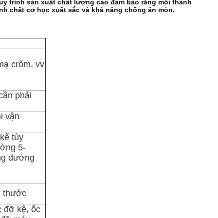
quy trình sản xuất chất lượng cao đảm bảo rằng mỗi thành
ính chất cơ học xuất sắc và khả năng chống ăn mòn.
 mạ crôm, vv
cần phải
i vận
 kế tùy
ường 5-
ng đường
h thước
c đỡ kệ, ốc