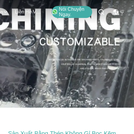
Nói Chuyện
Liên Hệ Với Chúng Tôi
ện
Ngay.
Sản Xuất Bằng Thép Không Gỉ Bọc Kẽm